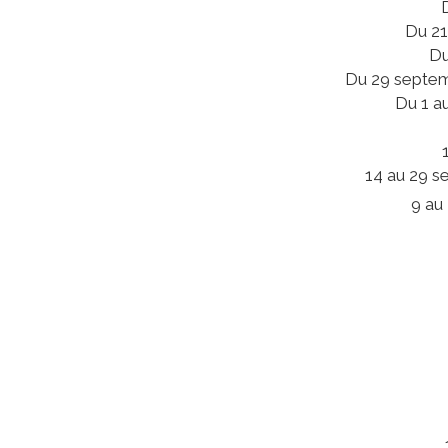
Du 21
Du
Du 29 septem
Du 1 au
14 au 29 s
9 au