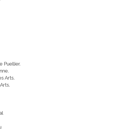
 Puellier.
enne.
s Arts.
Arts.
al
u