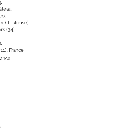
.
âteau.
co.
r (Toulouse).
rs (34).
.
11), France
rance
e