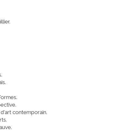
lier.
.
is.
Formes.
ective.
 d'art contemporain.
ts.
Mauve.