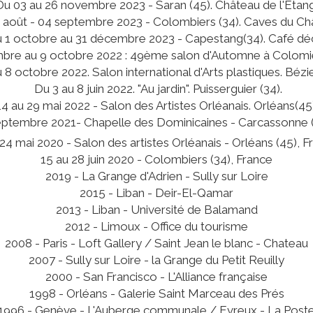
Du 03 au 26 novembre 2023 - Saran (45). Château de l'Etang
 août - 04 septembre 2023 - Colombiers (34). Caves du Ch
 1 octobre au 31 décembre 2023 - Capestang(34). Café dé
bre au 9 octobre 2022 : 49ème salon d'Automne à Colomie
 8 octobre 2022. Salon international d'Arts plastiques. Bézie
Du 3 au 8 juin 2022. "Au jardin". Puisserguier (34).
14 au 29 mai 2022 - Salon des Artistes Orléanais. Orléans(45)
eptembre 2021- Chapelle des Dominicaines - Carcassonne (
 24 mai 2020 - Salon des artistes Orléanais - Orléans (45), F
15 au 28 juin 2020 - Colombiers (34), France
2019 - La Grange d'Adrien - Sully sur Loire
2015 - Liban - Deir-El-Qamar
2013 - Liban - Université de Balamand
2012 - Limoux - Office du tourisme
2008 - Paris - Loft Gallery / Saint Jean le blanc - Chateau
2007 - Sully sur Loire - la Grange du Petit Reuilly
2000 - San Francisco - L'Alliance française
1998 - Orléans - Galerie Saint Marceau des Prés
1996 - Genève - L'Auberge communale / Evreux - La Post